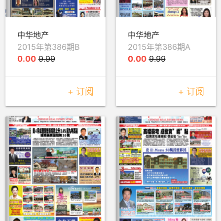
中华地产
中华地产
2015年第386期B
2015年第386期A
0.00
9.99
0.00
9.99
+ 订阅
+ 订阅