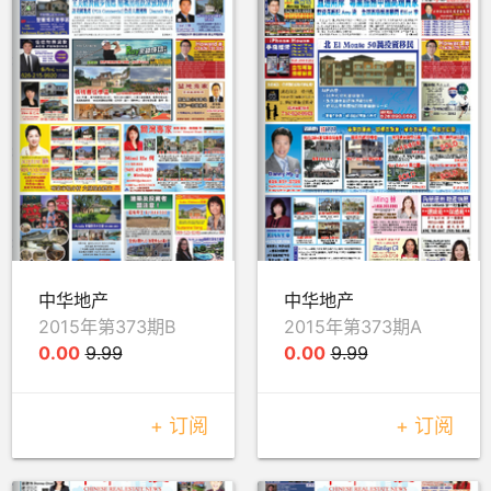
中华地产
中华地产
2015年第373期B
2015年第373期A
0.00
9.99
0.00
9.99
+ 订阅
+ 订阅