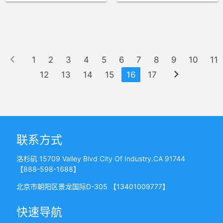
keyboard_arrow_left
1
2
3
4
5
6
7
8
9
10
11
keyboard_arrow_right
12
13
14
15
16
17
联系方式
洛杉矶 15709 Valley Blvd City Of Industry.CA 91744
【888-598-1688】
北京市朝阳区景龙国际D-305 【13401009777】
快速导航