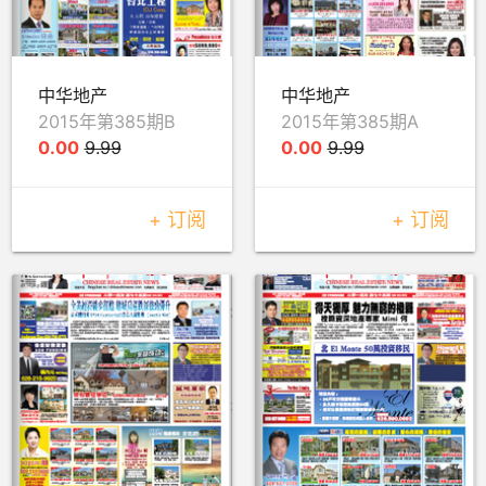
中华地产
中华地产
2015年第385期B
2015年第385期A
0.00
9.99
0.00
9.99
+ 订阅
+ 订阅