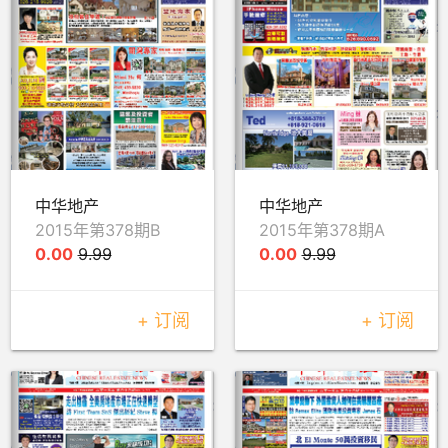
中华地产
中华地产
2015年第378期B
2015年第378期A
0.00
9.99
0.00
9.99
+ 订阅
+ 订阅