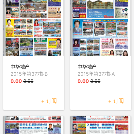
中华地产
中华地产
2015年第377期B
2015年第377期A
0.00
9.99
0.00
9.99
+ 订阅
+ 订阅