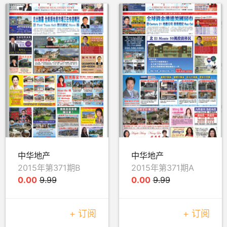
中华地产
中华地产
2015年第371期B
2015年第371期A
0.00
9.99
0.00
9.99
+ 订阅
+ 订阅