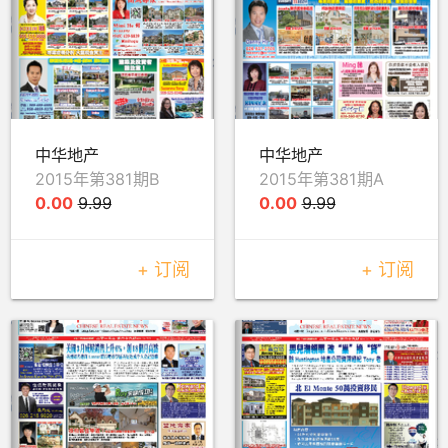
中华地产
中华地产
2015年第381期B
2015年第381期A
0.00
9.99
0.00
9.99
+ 订阅
+ 订阅